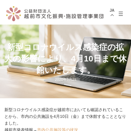
コ
ナ
ン
ビ
JA
テ
ゲ
ン
ー
ツ
シ
へ
ョ
ス
ン
キ
に
ッ
移
新型コロナウイルス感染症の拡
プ
動
大の影響により、4月10日まで休
館いたします。
2020年3月29日
新型コロナウイルス感染症が越前市においても確認されているこ
とから、市内の公共施設を4月10日（金）まで休館することとなり
ました。
越前市発表情報→
市内公共施設等の状況