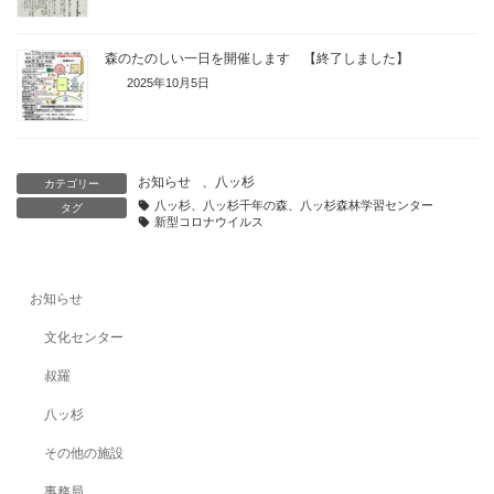
森のたのしい一日を開催します 【終了しました】
2025年10月5日
お知らせ
、
八ッ杉
カテゴリー
八ッ杉、八ッ杉千年の森、八ッ杉森林学習センター
タグ
新型コロナウイルス
お知らせ
文化センター
叔羅
八ッ杉
その他の施設
事務局