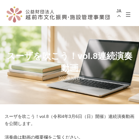
コ
ナ
ン
ビ
JA
テ
ゲ
ン
ー
ツ
シ
へ
ョ
ス
ン
キ
に
ッ
移
プ
動
スーザを吹こう！vol.8連続演奏
動画
2022年3月17日
スーザを吹こう！vol.8（令和4年3月6日（日）開催）連続演奏動画
を公開します。
演奏曲は動画の概要欄をご覧ください。