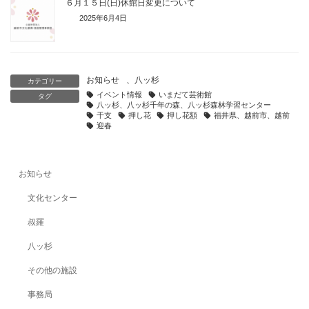
６月１５日(日)休館日変更について
2025年6月4日
お知らせ
、
八ッ杉
カテゴリー
イベント情報
いまだて芸術館
タグ
八ッ杉、八ッ杉千年の森、八ッ杉森林学習センター
干支
押し花
押し花額
福井県、越前市、越前
迎春
お知らせ
文化センター
叔羅
八ッ杉
その他の施設
事務局