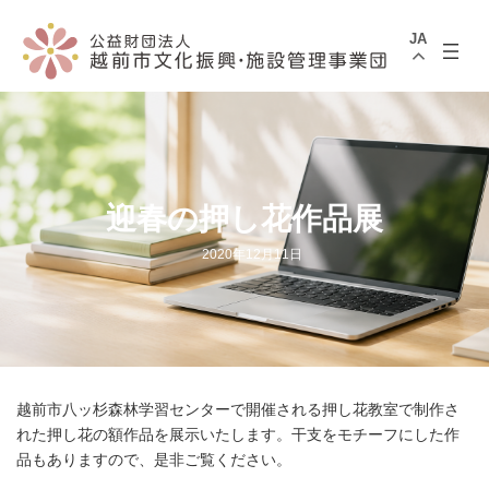
コ
ナ
ン
ビ
JA
テ
ゲ
ン
ー
ツ
シ
へ
ョ
ス
ン
キ
に
ッ
移
プ
動
迎春の押し花作品展
2020年12月11日
越前市八ッ杉森林学習センターで開催される押し花教室で制作さ
れた押し花の額作品を展示いたします。干支をモチーフにした作
品もありますので、是非ご覧ください。