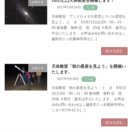
10/21(土)天体教室を開催します！
お知らせ
2017年10月16日
天体教室「アンドロメダ大星雲とスバル星団を
見よう」 と き 10月21日(土)20：00～21：
00 参加費 無料 定 員 20名 ※雨天・曇天は
中止いたします。 お申込み&お問い合わせは→
越前市八ッ杉森林学習セ […]
続きを読む
天体教室「秋の星座を見よう」を開催い
お知らせ
たします。
2017年9月18日
天体教室「秋の星座を見よう」 と き 9月23
日(土)20：00～21：00 参加費 無料 定 員
20名 ※雨天・曇天は中止いたします。 お申込
み&お問い合わせは→越前市八ッ杉森林学習セ
ンター0778-42-3 […]
続きを読む