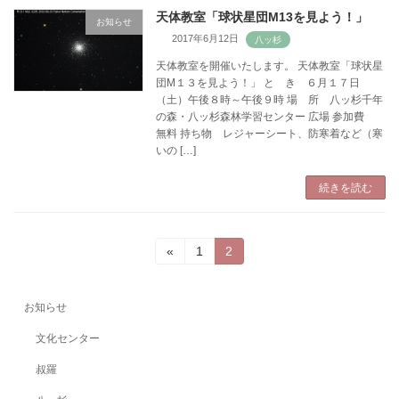
天体教室「球状星団M13を見よう！」
お知らせ
2017年6月12日
天体教室を開催いたします。 天体教室「球状星
団M１３を見よう！」 と き ６月１７日
（土）午後８時～午後９時 場 所 八ッ杉千年
の森・八ッ杉森林学習センター 広場 参加費
無料 持ち物 レジャーシート、防寒着など（寒
いの […]
続きを読む
投
固
固
«
1
2
定
定
稿
ペ
ペ
ー
ー
の
お知らせ
ジ
ジ
ペ
文化センター
ー
叔羅