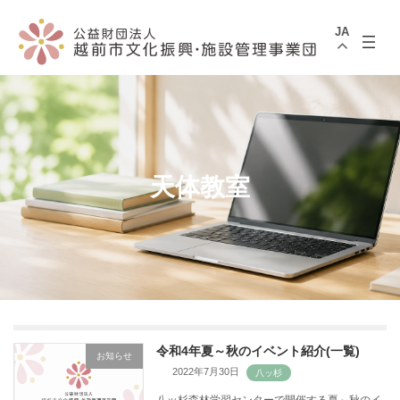
コ
ナ
ン
ビ
JA
テ
ゲ
ン
ー
ツ
シ
へ
ョ
ス
ン
キ
に
ッ
移
プ
動
天体教室
令和4年夏～秋のイベント紹介(一覧)
お知らせ
2022年7月30日
八ッ杉森林学習センターで開催する夏～秋のイ