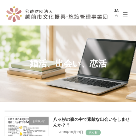
コ
ナ
ン
ビ
JA
テ
ゲ
ン
ー
ツ
シ
へ
ョ
ス
ン
キ
に
ッ
移
プ
動
婚活、出会い、恋活
八ッ杉の森の中で素敵な出会いをしませ
お知らせ
んか？？
2018年10月13日