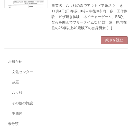
事業名 八ッ杉の森でアウトドア婚活 と き
11月4日(日)午前10時～午後3時 内 容 工作体
験、ピザ焼き体験、ネイチャーゲーム、BBQ、
焚火を囲んでフリータイムなど 対 象 県内在
住の25歳以上40歳以下の独身男女 […]
続きを読む
お知らせ
文化センター
叔羅
八ッ杉
その他の施設
事務局
未分類