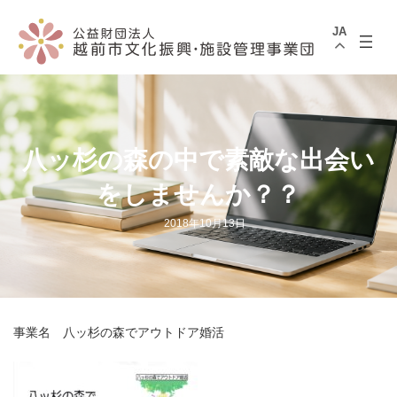
コ
ナ
ン
ビ
JA
テ
ゲ
ン
ー
ツ
シ
へ
ョ
ス
ン
キ
に
ッ
移
プ
動
八ッ杉の森の中で素敵な出会い
をしませんか？？
2018年10月13日
事業名 八ッ杉の森でアウトドア婚活