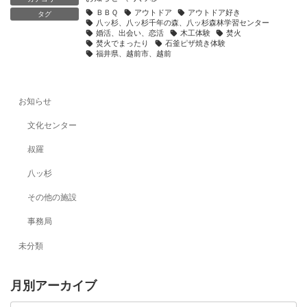
ＢＢＱ
アウトドア
アウトドア好き
タグ
八ッ杉、八ッ杉千年の森、八ッ杉森林学習センター
婚活、出会い、恋活
木工体験
焚火
焚火でまったり
石釜ピザ焼き体験
福井県、越前市、越前
お知らせ
文化センター
叔羅
八ッ杉
その他の施設
事務局
未分類
月別アーカイブ