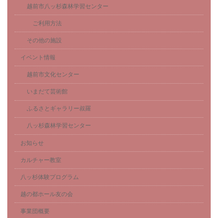
越前市八ッ杉森林学習センター
ご利用方法
その他の施設
イベント情報
越前市文化センター
いまだて芸術館
ふるさとギャラリー叔羅
八ッ杉森林学習センター
お知らせ
カルチャー教室
八ッ杉体験プログラム
越の都ホール友の会
事業団概要