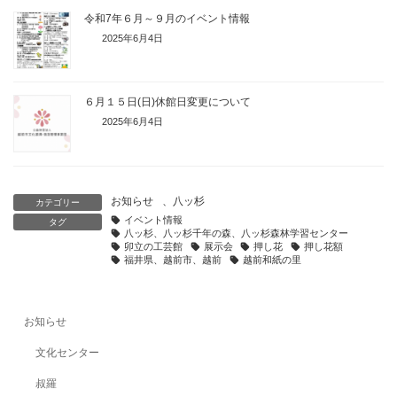
令和7年６月～９月のイベント情報
2025年6月4日
６月１５日(日)休館日変更について
2025年6月4日
お知らせ
、
八ッ杉
カテゴリー
イベント情報
タグ
八ッ杉、八ッ杉千年の森、八ッ杉森林学習センター
卯立の工芸館
展示会
押し花
押し花額
福井県、越前市、越前
越前和紙の里
お知らせ
文化センター
叔羅