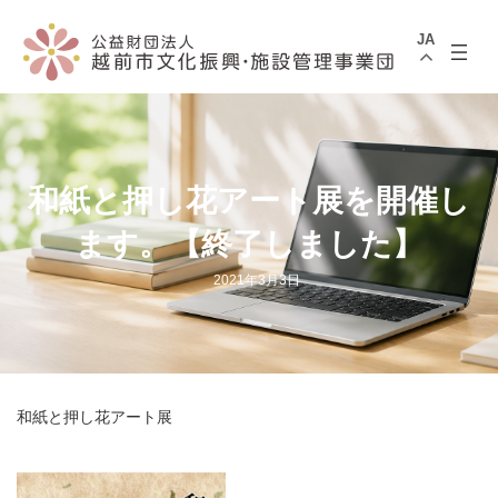
コ
ナ
ン
ビ
JA
テ
ゲ
ン
ー
ツ
シ
へ
ョ
ス
ン
キ
に
ッ
移
プ
動
和紙と押し花アート展を開催し
ます。【終了しました】
2021年3月3日
和紙と押し花アート展