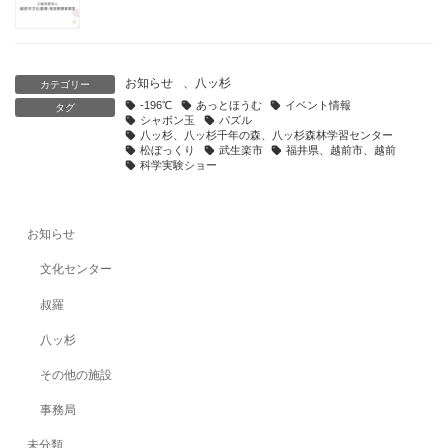
お知らせ
、
八ッ杉
カテゴリー
-196℃
あっとほうむ
イベント情報
タグ
シャボン玉
パズル
八ッ杉、八ッ杉千年の森、八ッ杉森林学習センター
松ぼっくり
武生楽市
福井県、越前市、越前
科学実験ショー
お知らせ
文化センター
叔羅
八ッ杉
その他の施設
事務局
未分類