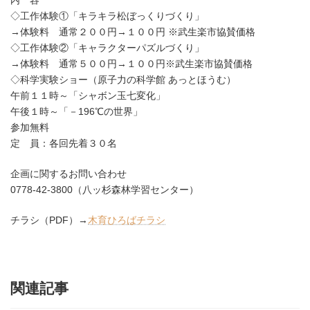
内 容
◇工作体験①「キラキラ松ぼっくりづくり」
→体験料 通常２００円→１００円 ※武生楽市協賛価格
◇工作体験②「キャラクターパズルづくり」
→体験料 通常５００円→１００円※武生楽市協賛価格
◇科学実験ショー（原子力の科学館 あっとほうむ）
午前１１時～「シャボン玉七変化」
午後１時～「－196℃の世界」
参加無料
定 員：各回先着３０名
企画に関するお問い合わせ
0778-42-3800（八ッ杉森林学習センター）
チラシ（PDF）→
木育ひろばチラシ
関連記事