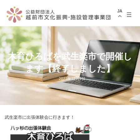
コ
ナ
ン
ビ
JA
テ
ゲ
ン
ー
ツ
シ
へ
ョ
ス
ン
キ
に
ッ
移
プ
動
木育ひろばを武生楽市で開催し
ます【終了しました】
2022年12月9日
武生楽市に出張体験会に行きます！