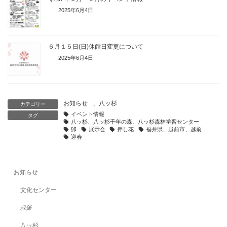
2025年6月4日
６月１５日(日)休館日変更について
2025年6月4日
お知らせ
、
八ッ杉
カテゴリー
イベント情報
タグ
八ッ杉、八ッ杉千年の森、八ッ杉森林学習センター
卯
展示会
押し花
福井県、越前市、越前
迎春
お知らせ
文化センター
叔羅
八ッ杉