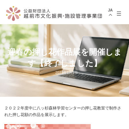
コ
ナ
ン
ビ
JA
テ
ゲ
ン
ー
ツ
シ
へ
ョ
ス
ン
キ
に
ッ
移
プ
動
迎春の押し花作品展を開催しま
す【終了しました】
2023年1月1日
２０２２年度中に八ッ杉森林学習センターの押し花教室で制作さ
れた押し花額の作品を展示します。