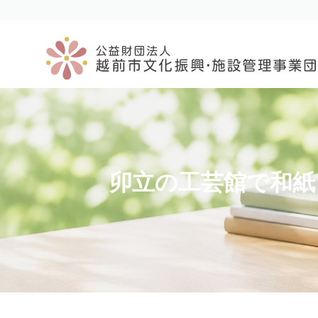
コ
ナ
ン
ビ
テ
ゲ
ン
ー
ツ
シ
へ
ョ
ス
ン
キ
に
ッ
移
プ
動
卯立の工芸館で和紙