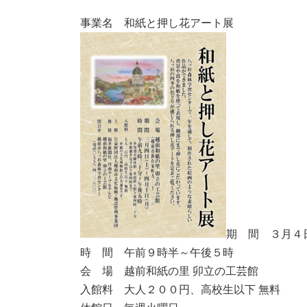
事業名 和紙と押し花アート展
期 間 ３月４
時 間 午前９時半～午後５時
会 場 越前和紙の里 卯立の工芸館
入館料 大人２００円、高校生以下 無料