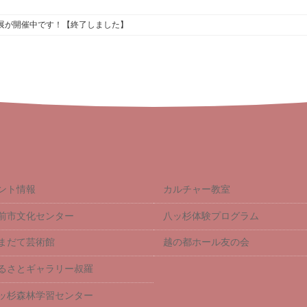
展が開催中です！【終了しました】
ント情報
カルチャー教室
前市文化センター
八ッ杉体験プログラム
まだて芸術館
越の都ホール友の会
るさとギャラリー叔羅
ッ杉森林学習センター