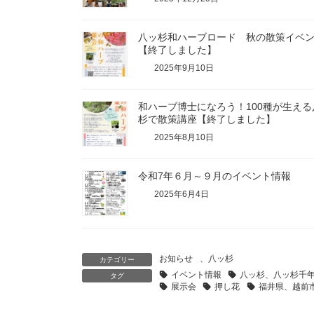
八ッ杉和ハーブロード 秋の散策イベ
【終了しました】
2025年9月10日
和ハーブ博士になろう！100種が生える
杉で散策講座【終了しました】
2025年8月10日
令和7年６月～９月のイベント情報
2025年6月4日
お知らせ
、
八ッ杉
カテゴリー
イベント情報
八ッ杉、八ッ杉千
タグ
展示会
押し花
福井県、越前