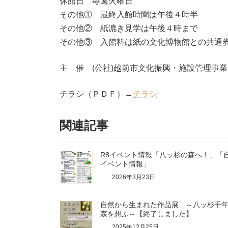
休館日 毎週火曜日
その他① 最終入館時間は午後４時半
その他② 紙漉き見学は午後４時まで
その他③ 入館料は紙の文化博物館との共通
主 催 (公社)越前市文化振興・施設管理事業
チラシ（ＰＤＦ）→
チラシ
関連記事
R8イベント情報「八ッ杉の森へ！」「
イベント情報」
2026年3月23日
自然から生まれた作品展 ～八ッ杉千
森を想ふ～【終了しました】
2025年12月25日