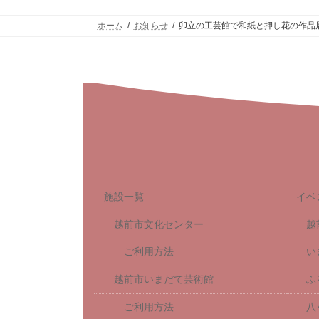
ホーム
お知らせ
卯立の工芸館で和紙と押し花の作品
施設一覧
イベ
越前市文化センター
越
ご利用方法
い
越前市いまだて芸術館
ふ
ご利用方法
八