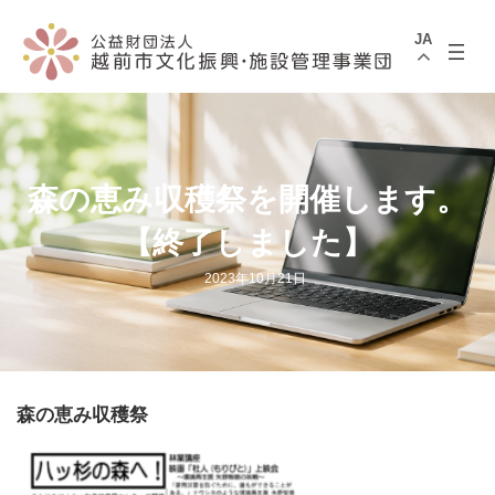
コ
ナ
ン
ビ
JA
テ
ゲ
ン
ー
ツ
シ
へ
ョ
ス
ン
キ
に
ッ
移
プ
動
森の恵み収穫祭を開催します。
【終了しました】
2023年10月21日
森の恵み収穫祭