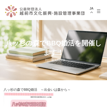
コ
ナ
ン
ビ
JA
テ
ゲ
ン
ー
ツ
シ
へ
ョ
ス
ン
キ
に
ッ
移
プ
動
八ッ杉の森でBBQ婚活を開催し
ます！
2017年9月22日
八ッ杉の森でBBQ婚活 ～出会いは森から～