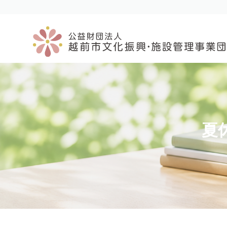
コ
ナ
ン
ビ
テ
ゲ
ン
ー
ツ
シ
へ
ョ
ス
ン
キ
に
ッ
移
プ
動
夏