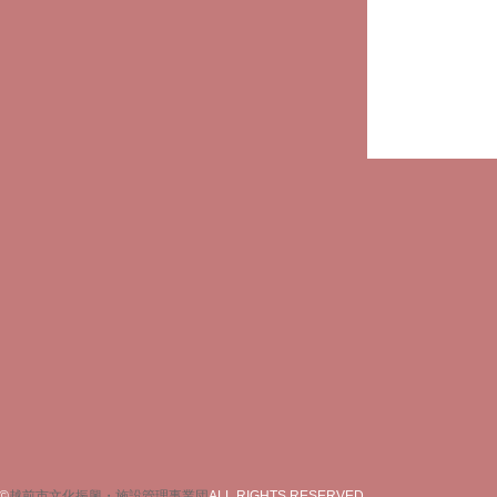
©
越前市文化振興・施設管理事業団
ALL RIGHTS RESERVED.