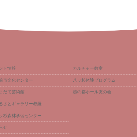
ント情報
カルチャー教室
前市文化センター
八ッ杉体験プログラム
まだて芸術館
越の都ホール友の会
るさとギャラリー叔羅
ッ杉森林学習センター
らせ