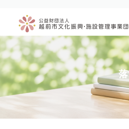
コ
ナ
ン
ビ
テ
ゲ
ン
ー
ツ
シ
へ
ョ
ス
ン
キ
に
ッ
移
プ
動
落