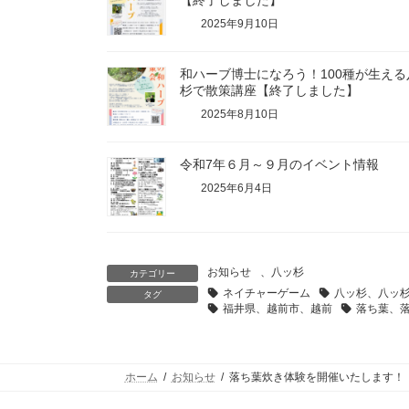
【終了しました】
2025年9月10日
和ハーブ博士になろう！100種が生える
杉で散策講座【終了しました】
2025年8月10日
令和7年６月～９月のイベント情報
2025年6月4日
お知らせ
、
八ッ杉
カテゴリー
ネイチャーゲーム
八ッ杉、八ッ
タグ
福井県、越前市、越前
落ち葉、
ホーム
お知らせ
落ち葉炊き体験を開催いたします！