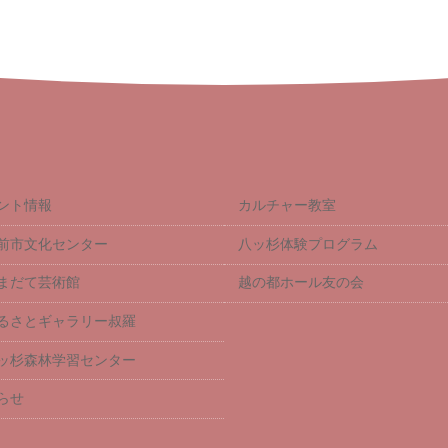
ント情報
カルチャー教室
前市文化センター
八ッ杉体験プログラム
まだて芸術館
越の都ホール友の会
るさとギャラリー叔羅
ッ杉森林学習センター
らせ