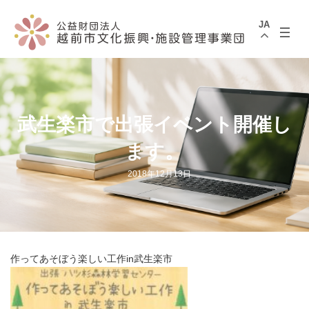
コ
ナ
ン
ビ
JA
テ
ゲ
ン
ー
ツ
シ
へ
ョ
ス
ン
キ
に
ッ
移
プ
動
武生楽市で出張イベント開催し
ます。
2018年12月13日
作ってあそぼう楽しい工作in武生楽市