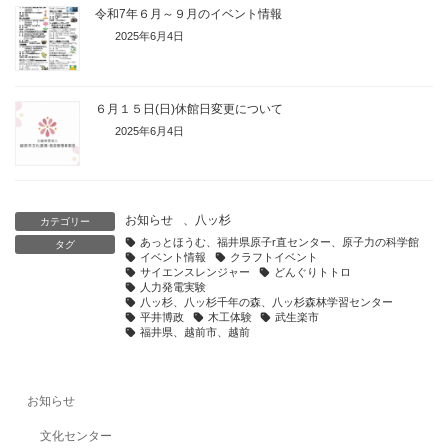
令和7年６月～９月のイベント情報
2025年6月4日
６月１５日(日)休館日変更について
2025年6月4日
お知らせ
、
八ッ杉
カテゴリー
あっとほうむ、福井県原子r直センター、原子力の科学館
タグ
イベント情報
クラフトイベント
サイエンスレンジャー
どんぐりトトロ
人力発電実験
八ッ杉、八ッ杉千年の森、八ッ杉森林学習センター
平井博政
木工体験
武生楽市
福井県、越前市、越前
お知らせ
文化センター