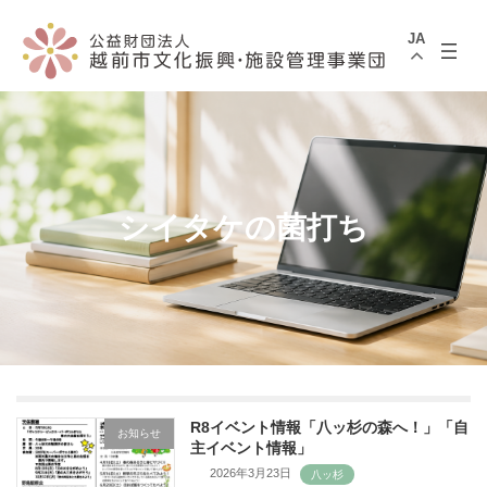
コ
ナ
ン
ビ
JA
テ
ゲ
ン
ー
ツ
シ
へ
ョ
ス
ン
キ
に
ッ
移
プ
動
シイタケの菌打ち
R8イベント情報「八ッ杉の森へ！」「自
お知らせ
主イベント情報」
2026年3月23日