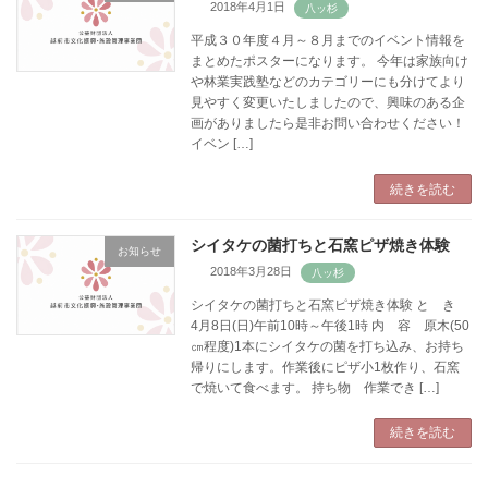
2018年4月1日
平成３０年度４月～８月までのイベント情報を
まとめたポスターになります。 今年は家族向け
や林業実践塾などのカテゴリーにも分けてより
見やすく変更いたしましたので、興味のある企
画がありましたら是非お問い合わせください！
イベン […]
続きを読む
シイタケの菌打ちと石窯ピザ焼き体験
お知らせ
2018年3月28日
シイタケの菌打ちと石窯ピザ焼き体験 と き
4月8日(日)午前10時～午後1時 内 容 原木(50
㎝程度)1本にシイタケの菌を打ち込み、お持ち
帰りにします。作業後にピザ小1枚作り、石窯
で焼いて食べます。 持ち物 作業でき […]
続きを読む