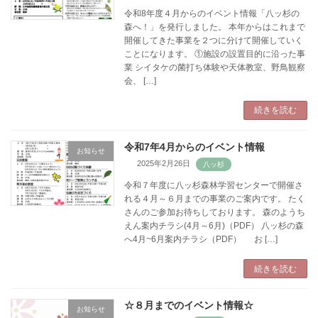
令和8年度４月からのイベント情報「八ッ杉の
森へ！」を発行しました。 本年からはこれまで
開催してきた事業を２つに分けて開催していく
ことになります。 ①施設の設置目的に沿った事
業 シイタケの菌打ち体験や天体教室、野鳥観察
会、 […]
続きを読む
令和7年4月からのイベント情報
お知らせ
2025年2月26日
令和７年度に八ッ杉森林学習センターで開催さ
れる４月～６月までの事業のご案内です。 たく
さんのご参加お待ちしております。 森のようち
えん案内チラシ(4月～6月)（PDF） 八ッ杉の森
へ4月~6月案内チラシ（PDF） お […]
続きを読む
☆８月までのイベント情報☆
お知らせ