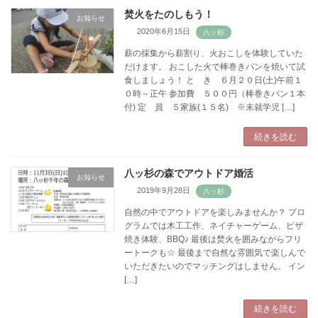
焚火をたのしもう！
お知らせ
2020年6月15日
薪の採集から薪割り、火おこしを体験していた
だけます。 おこした火で棒巻きパンを焼いて試
食しましょう！ と き ６月２０日(土)午前１
０時～正午 参加費 ５００円（棒巻きパン１本
付) 定 員 ５家族(１５名) ※未就学児 […]
続きを読む
八ッ杉の森でアウトドア婚活
お知らせ
2019年9月28日
自然の中でアウトドアを楽しみませんか？ プロ
グラムでは木工工作、ネイチャーゲーム、ピザ
焼き体験、BBQ♪ 最後は焚火を囲みながらフリ
ートークも☆ 最後まで自然な雰囲気で楽しんで
いただきたいのでマッチングはしません。 イン
[…]
続きを読む