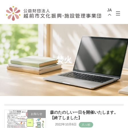
コ
ナ
ン
ビ
JA
テ
ゲ
ン
ー
ツ
シ
へ
ョ
ス
ン
キ
に
ッ
移
プ
動
焚火
森のたのしい一日を開催いたします。
お知らせ
【終了しました】
2022年10月6日