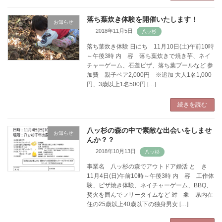
落ち葉炊き体験を開催いたします！
お知らせ
2018年11月5日
落ち葉炊き体験 日にち 11月10日(土)午前10時
～午後3時 内 容 落ち葉炊きで焼き芋、ネイ
チャーゲーム、石釜ピザ、落ち葉プールなど 参
加費 親子ペア2,000円 ※追加 大人1名1,000
円、3歳以上1名500円 […]
続きを読む
八ッ杉の森の中で素敵な出会いをしませ
お知らせ
んか？？
2018年10月13日
事業名 八ッ杉の森でアウトドア婚活 と き
11月4日(日)午前10時～午後3時 内 容 工作体
験、ピザ焼き体験、ネイチャーゲーム、BBQ、
焚火を囲んでフリータイムなど 対 象 県内在
住の25歳以上40歳以下の独身男女 […]