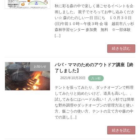
秋に彩る森の中で楽しく過ごせるイベントを企
画しました。 親子でそろってお申し込みくださ
い☆ 森のたのしい一日 日にち １０月３０日
(日)午前１０時～午後３時 会 場 越前市八ッ杉
森林学習センター 参加費 無料 ※一部体験
[…]
続きを読む
パパ・ママのためのアウトドア講座【終
お知らせ
了しました】
2021年10月20日
テントを張ってみたり、ダッチオーブンで料理
してみたりと始めたいけど、道具も高いし、、
試してみるにはハードル高い！ 八ッ杉では簡単
な野外調理やダッチオーブンの管理方法と使い
方、飯ごうの使い方、テントの立て方や森の中
での楽し […]
続きを読む