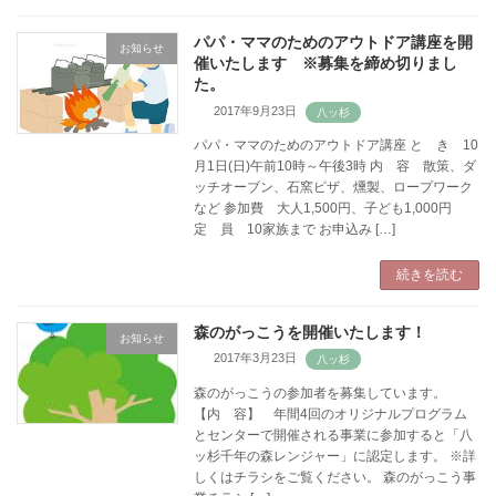
パパ・ママのためのアウトドア講座を開
お知らせ
催いたします ※募集を締め切りまし
た。
2017年9月23日
パパ・ママのためのアウトドア講座 と き 10
月1日(日)午前10時～午後3時 内 容 散策、ダ
ッチオーブン、石窯ピザ、燻製、ロープワーク
など 参加費 大人1,500円、子ども1,000円
定 員 10家族まで お申込み […]
続きを読む
森のがっこうを開催いたします！
お知らせ
2017年3月23日
森のがっこうの参加者を募集しています。
【内 容】 年間4回のオリジナルプログラム
とセンターで開催される事業に参加すると「八
ッ杉千年の森レンジャー」に認定します。 ※詳
しくはチラシをご覧ください。 森のがっこう事