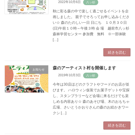
2022年10月6日
秋に彩る森の中で楽しく過ごせるイベントを企
画しました。 親子でそろってお申し込みくださ
い☆ 森のたのしい一日 日にち １０月３０日
(日)午前１０時～午後３時 会 場 越前市八ッ杉
森林学習センター 参加費 無料 ※一部体験
[…]
続きを読む
森のアーティスト村を開催します
お知らせ
2019年10月3日
今年は30店ほどのクラフトやフードのお店が並
びます。 ハロウィン仮装でお菓子ゲットや宝探
し、スタンプラリーなど会場に来るだけでも楽
しめる内容あり☆ 森のあそび場、木のおもちゃ
広場、さいとうかおりさんの森のお絵かきワー
クシ […]
続きを読む