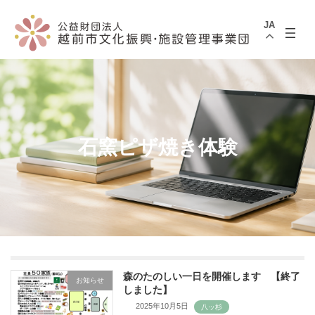
コ
ナ
ン
ビ
JA
テ
ゲ
ン
ー
ツ
シ
へ
ョ
ス
ン
キ
に
ッ
移
プ
動
石窯ピザ焼き体験
森のたのしい一日を開催します 【終了
お知らせ
しました】
2025年10月5日