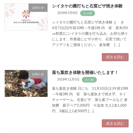
シイタケの菌打ちと石窯ピザ焼き体験
お知らせ
2019年3月8日
シイタケの菌打ちと石窯ピザ焼き体験 と き
4月7日(日)午前10時～午後1時 内 容 原木(50
㎝程度)にシイタケの菌を打ち込み、お持ち帰り
にします。作業後にピザ小作り、石窯で焼いて
アツアツをご賞味ください。 参加費 […]
続きを読む
落ち葉炊き体験を開催いたします！
お知らせ
2018年11月5日
落ち葉炊き体験 日にち 11月10日(土)午前10時
～午後3時 内 容 落ち葉炊きで焼き芋、ネイ
チャーゲーム、石釜ピザ、落ち葉プールなど 参
加費 親子ペア2,000円 ※追加 大人1名1,000
円、3歳以上1名500円 […]
続きを読む