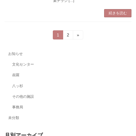
業チラシ […]
続きを読む
投
固
固
1
2
»
定
定
稿
ペ
ペ
ー
ー
の
お知らせ
ジ
ジ
ペ
文化センター
ー
叔羅
ジ
八ッ杉
送
その他の施設
り
事務局
未分類
月別アーカイブ