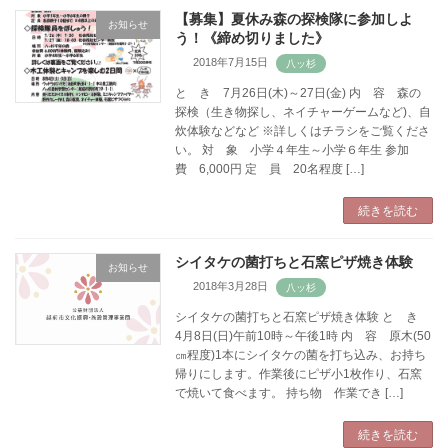
【募集】夏休み森の探検隊に参加しよ
お知らせ
う！《締め切りました》
2018年7月15日
と き 7月26日(木)～27日(金) 内 容 森の
探検（生き物探し、ネイチャーゲームなど)、自
炊体験などなど ※詳しくはチラシをご覧くださ
い。 対 象 小学４年生～小学６年生 参加
費 6,000円 定 員 20名程度 […]
続きを読む
シイタケの菌打ちと石窯ピザ焼き体験
お知らせ
2018年3月28日
シイタケの菌打ちと石窯ピザ焼き体験 と き
4月8日(日)午前10時～午後1時 内 容 原木(50
㎝程度)1本にシイタケの菌を打ち込み、お持ち
帰りにします。作業後にピザ小1枚作り、石窯
で焼いて食べます。 持ち物 作業でき […]
続きを読む