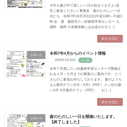
今年も森の中で楽しい一日が始まりますよ♪是
非ご参加ください♪ 事業名 森のたのしい一日
日にち 令和7年10月26日(日)午前10時～午後3
時 会 場 越前市八ッ杉森林学習センター 入
場料 無料 ※各種体験にはお金がかか […]
続きを読む
令和7年4月からのイベント情報
お知らせ
2025年2月26日
令和７年度に八ッ杉森林学習センターで開催さ
れる４月～６月までの事業のご案内です。 たく
さんのご参加お待ちしております。 森のようち
えん案内チラシ(4月～6月)（PDF） 八ッ杉の森
へ4月~6月案内チラシ（PDF） お […]
続きを読む
森のたのしい一日を開催いたします。
お知らせ
【終了しました】