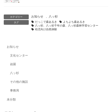
お知らせ
、
八ッ杉
カテゴリー
だっこで森あるき
よちよち森あるき
タグ
八ッ杉、八ッ杉千年の森、八ッ杉森林学習センター
幼児向け自然体験
お知らせ
文化センター
叔羅
八ッ杉
その他の施設
事務局
未分類