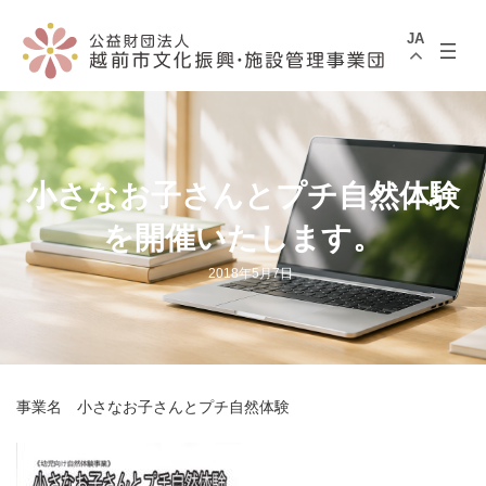
コ
ナ
ン
ビ
JA
テ
ゲ
ン
ー
ツ
シ
へ
ョ
ス
ン
キ
に
ッ
移
プ
動
小さなお子さんとプチ自然体験
を開催いたします。
2018年5月7日
事業名 小さなお子さんとプチ自然体験