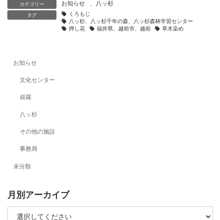
お知らせ
、
八ッ杉
カテゴリー
くろもじ
タグ
八ッ杉、八ッ杉千年の森、八ッ杉森林学習センター
押し花
福井県、越前市、越前
草木染め
お知らせ
文化センター
叔羅
八ッ杉
その他の施設
事務局
未分類
月別アーカイブ