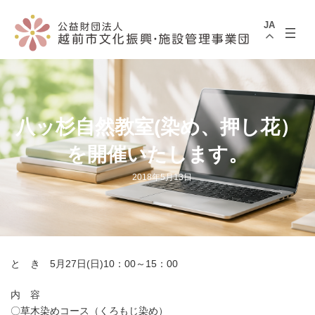
コ
ナ
ン
ビ
JA
テ
ゲ
ン
ー
ツ
シ
へ
ョ
ス
ン
キ
に
ッ
移
プ
動
八ッ杉自然教室(染め、押し花）
を開催いたします。
2018年5月13日
と き 5月27日(日)10：00～15：00
内 容
〇草木染めコース（くろもじ染め）