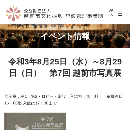
コ
ナ
ン
ビ
JA
テ
ゲ
ン
ー
ツ
シ
へ
ョ
ス
ン
イベント情報
キ
に
ッ
移
プ
動
令和3年8月25日（水）～8月29
日（日） 第7回 越前市写真展
展示室：第1・第2・ロビー・常設 入場料：無 料 ※最終日
16：00迄 入館は17：30まで