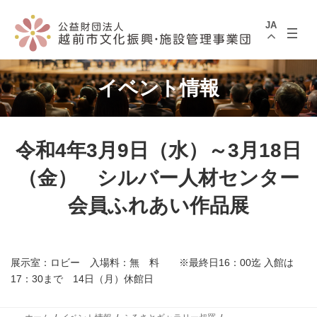
コ
ナ
ン
ビ
JA
テ
ゲ
ン
ー
ツ
シ
へ
ョ
ス
ン
イベント情報
キ
に
ッ
移
プ
動
令和4年3月9日（水）～3月18日
（金） シルバー人材センター
会員ふれあい作品展
展示室：ロビー 入場料：無 料 ※最終日16：00迄 入館は
17：30まで 14日（月）休館日