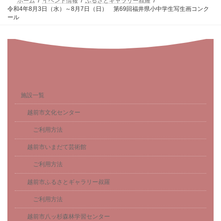
ホーム
イベント情報
ふるさとギャラリー叔羅
令和4年8月3日（水）～8月7日（日） 第69回福井県小中学生写生画コンク
ール
施設一覧
越前市文化センター
ご利用方法
越前市いまだて芸術館
ご利用方法
越前市ふるさとギャラリー叔羅
ご利用方法
越前市八ッ杉森林学習センター