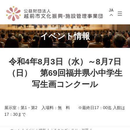
コ
ナ
ン
ビ
JA
テ
ゲ
ン
ー
ツ
シ
へ
ョ
ス
ン
イベント情報
キ
に
ッ
移
プ
動
令和4年8月3日（水）～8月7日
（日） 第69回福井県小中学生
写生画コンクール
展示室：第1・第2 入場料：無 料 ※最終日17：00迄 入館は
17：30まで