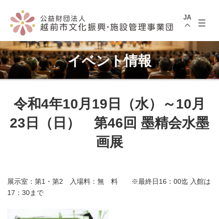
コ
ナ
ン
ビ
JA
テ
ゲ
ン
ー
ツ
シ
へ
ョ
ス
ン
イベント情報
キ
に
ッ
移
プ
動
令和4年10月19日（水）～10月
23日（日） 第46回 墨精会水墨
画展
展示室：第1・第2 入場料：無 料 ※最終日16：00迄 入館は
17：30まで