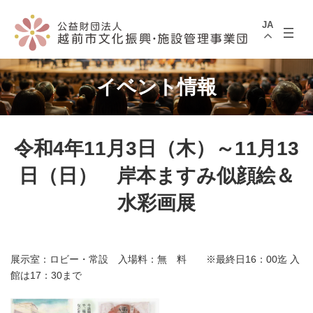
コ
ナ
ン
ビ
JA
テ
ゲ
ン
ー
ツ
シ
へ
ョ
ス
ン
イベント情報
キ
に
ッ
移
プ
動
令和4年11月3日（木）～11月13
日（日） 岸本ますみ似顔絵＆
水彩画展
展示室：ロビー・常設 入場料：無 料 ※最終日16：00迄 入
館は17：30まで