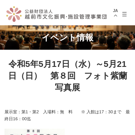
コ
ナ
ン
ビ
JA
テ
ゲ
ン
ー
ツ
シ
へ
ョ
ス
ン
イベント情報
キ
に
ッ
移
プ
動
令和5年5月17日（水）～5月21
日（日） 第８回 フォト紫蘭
写真展
展示室：第1・第2 入場料：無 料 ※ 入館は17：30まで 最
終日16：00迄