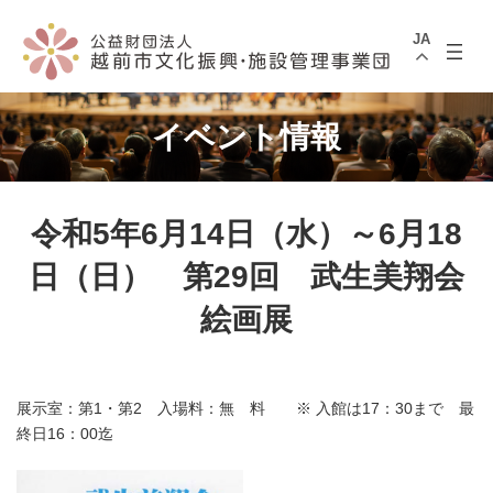
コ
ナ
ン
ビ
JA
テ
ゲ
ン
ー
ツ
シ
へ
ョ
ス
ン
イベント情報
キ
に
ッ
移
プ
動
令和5年6月14日（水）～6月18
日（日） 第29回 武生美翔会
絵画展
展示室：第1・第2 入場料：無 料 ※ 入館は17：30まで 最
終日16：00迄