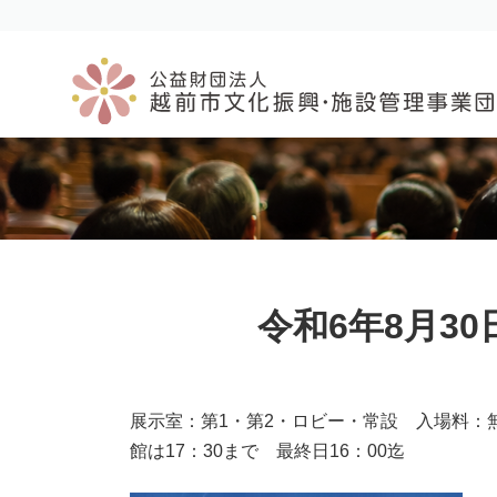
コ
ナ
ン
ビ
テ
ゲ
ン
ー
ツ
シ
へ
ョ
ス
ン
キ
に
ッ
移
プ
動
令和6年8月3
展示室：第1・第2・ロビー・常設 入場料：
館は17：30まで 最終日16：00迄