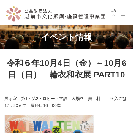
コ
ナ
ン
ビ
JA
テ
ゲ
ン
ー
ツ
シ
へ
ョ
ス
ン
イベント情報
キ
に
ッ
移
プ
動
令和６年10月4日（金）～10月6
日（日） 輪衣和衣展 PART10
展示室：第1・第2・ロビー・常設 入場料：無 料 ※ 入館は
17：30まで 最終日16：00迄