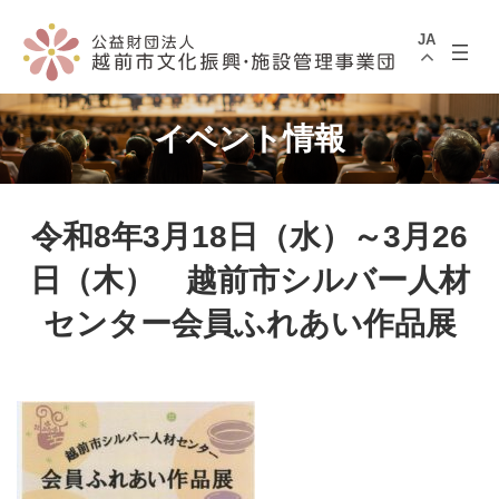
コ
ナ
ン
ビ
JA
テ
ゲ
ン
ー
ツ
シ
へ
ョ
ス
ン
イベント情報
キ
に
ッ
移
プ
動
令和8年3月18日（水）～3月26
日（木） 越前市シルバー人材
センター会員ふれあい作品展