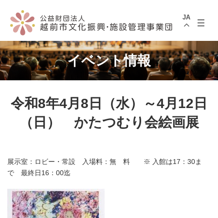
コ
ナ
ン
ビ
JA
テ
ゲ
ン
ー
ツ
シ
へ
ョ
ス
ン
イベント情報
キ
に
ッ
移
プ
動
令和8年4月8日（水）～4月12日
（日） かたつむり会絵画展
展示室：ロビー・常設 入場料：無 料 ※ 入館は17：30ま
で 最終日16：00迄