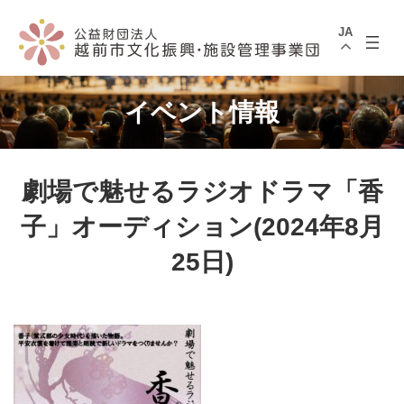
コ
ナ
ン
ビ
JA
テ
ゲ
ン
ー
ツ
シ
へ
ョ
ス
ン
イベント情報
キ
に
ッ
移
プ
動
劇場で魅せるラジオドラマ「香
子」オーディション(2024年8月
25日)