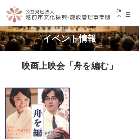
コ
ナ
ン
ビ
JA
テ
ゲ
ン
ー
ツ
シ
へ
ョ
ス
ン
イベント情報
キ
に
ッ
移
プ
動
映画上映会「舟を編む」