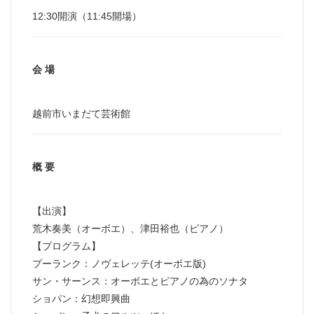
12:30開演（11:45開場）
会 場
越前市いまだて芸術館
概 要
【出演】
荒木奏美（オーボエ）、津田裕也（ピアノ）
【プログラム】
プーランク：ノヴェレッテ(オーボエ版)
サン・サーンス：オーボエとピアノの為のソナタ
ショパン：幻想即興曲