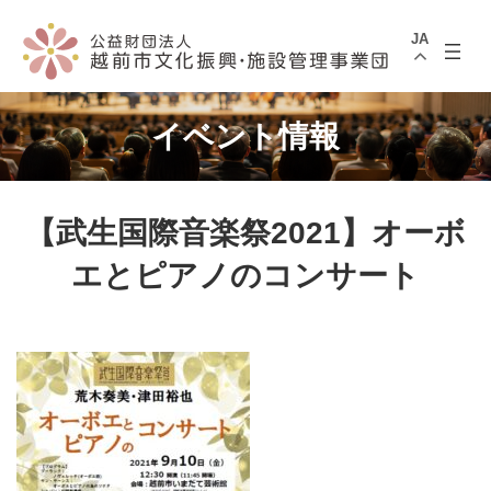
コ
ナ
ン
ビ
JA
テ
ゲ
ン
ー
ツ
シ
へ
ョ
ス
ン
イベント情報
キ
に
ッ
移
プ
動
【武生国際音楽祭2021】オーボ
エとピアノのコンサート