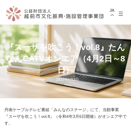
コ
ナ
ン
ビ
JA
テ
ゲ
ン
ー
ツ
シ
へ
ョ
ス
ン
キ
に
ッ
移
『スーザを吹こう！vol.8』たん
プ
動
なんCATVオンエア（4月2日～8
日）
2022年4月2日
丹南ケーブルテレビ番組「みんなのステージ」にて、当館事業
『スーザを吹こう！vol.8』（令和4年3月6日開催）がオンエア中で
す。