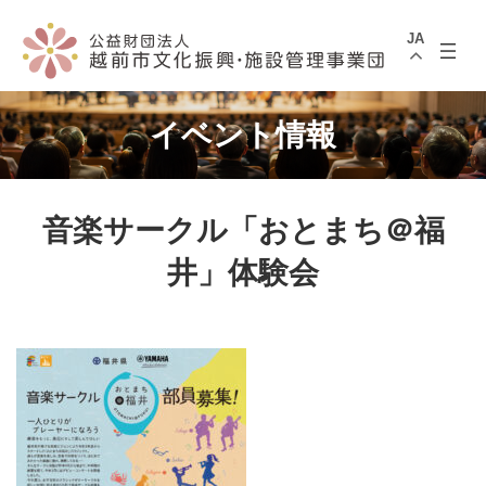
コ
ナ
ン
ビ
JA
テ
ゲ
ン
ー
ツ
シ
へ
ョ
ス
ン
イベント情報
キ
に
ッ
移
プ
動
音楽サークル「おとまち＠福
井」体験会