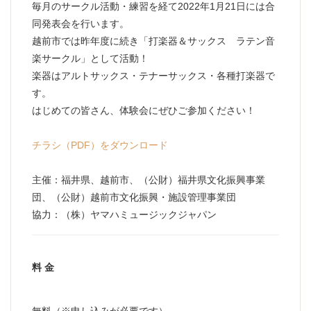
毎月のサークル活動・練習を経て2022年1月21日には合
同発表会を行います。
越前市では昨年度に続き「打楽器＆サックス ラテン音
楽サークル」として活動！
楽器はアルトサックス・テナーサックス・各種打楽器で
す。
はじめての皆さん、体験会にぜひご参加ください！
チラシ（PDF）をダウンロード
主催：福井県、越前市、（公財）福井県文化振興事業
団、（公財）越前市文化振興・施設管理事業団
協力：（株）ヤマハミュージックジャパン
料 金
無料（※申し込みが必要です）