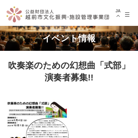
コ
ナ
ン
ビ
JA
テ
ゲ
ン
ー
ツ
シ
へ
ョ
ス
ン
イベント情報
キ
に
ッ
移
プ
動
吹奏楽のための幻想曲「式部」
演奏者募集!!