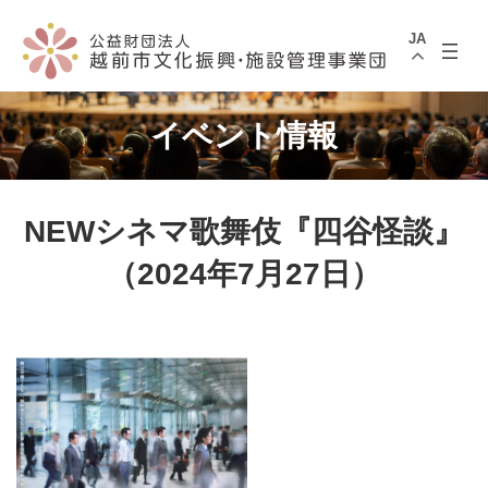
コ
ナ
ン
ビ
JA
テ
ゲ
ン
ー
ツ
シ
へ
ョ
ス
ン
イベント情報
キ
に
ッ
移
プ
動
NEWシネマ歌舞伎『四谷怪談』
（2024年7月27日）