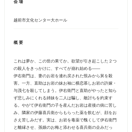
会 場
越前市文化センター大ホール
概 要
これは夢か、この世の果てか。欲望が引き起こした２つ
の殺人をきっかけに、すべてが崩れ始める――
伊右衛門は、妻のお岩を連れ戻された恨みから舅を殺
害。一方、直助はお岩の妹お袖に横恋慕しお岩の許嫁・
与茂七を殺してしまう。伊右衛門と直助がやったと知ら
ず悲しみにくれる姉妹を二人は騙し、敵討ちを約束す
る。やがて伊右衛門の子を産んだお岩は産後の病に苦し
み、隣家の伊藤喜兵衛からもらった薬を飲むが、顔をお
さえ苦しみだす。実は、お岩を毒薬で醜くして伊右衛門
と離縁させ、孫娘のお梅と添わせる喜兵衛の企みだっ