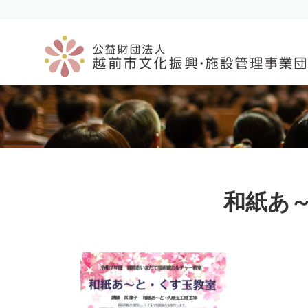
コ
ナ
ン
ビ
テ
ゲ
ン
ー
ツ
シ
へ
ョ
ス
ン
キ
に
ッ
移
プ
動
和紙あ