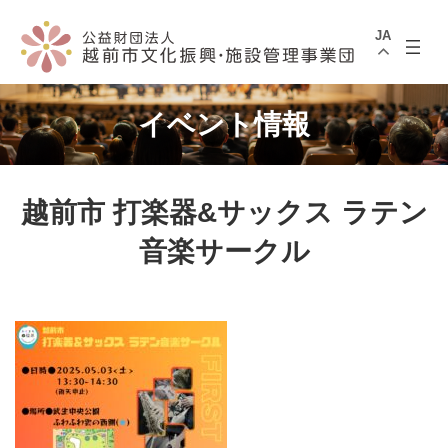
コ
ナ
ン
ビ
JA
テ
ゲ
ン
ー
ツ
シ
へ
ョ
ス
ン
イベント情報
キ
に
ッ
移
プ
動
越前市 打楽器&サックス ラテン
音楽サークル