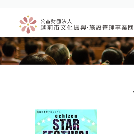
コ
ナ
ン
ビ
テ
ゲ
ン
ー
ツ
シ
へ
ョ
ス
ン
キ
に
ッ
移
プ
動