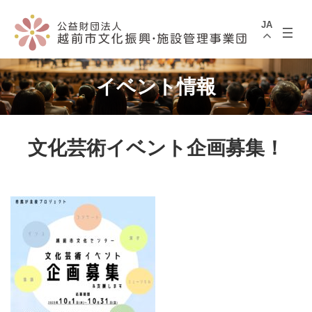
コ
ナ
ン
ビ
JA
テ
ゲ
ン
ー
ツ
シ
へ
ョ
ス
ン
イベント情報
キ
に
ッ
移
プ
動
文化芸術イベント企画募集！