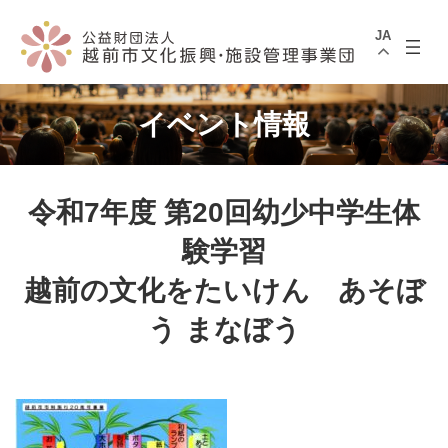
コ
ナ
ン
ビ
JA
テ
ゲ
ン
ー
ツ
シ
へ
ョ
ス
ン
イベント情報
キ
に
ッ
移
プ
動
令和7年度 第20回幼少中学生体
験学習
越前の文化をたいけん あそぼ
う まなぼう