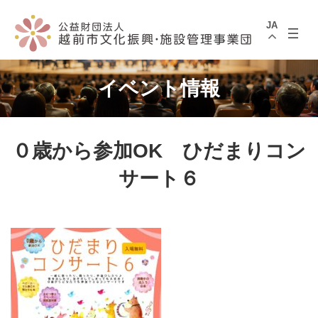
コ
ナ
ン
ビ
JA
テ
ゲ
ン
ー
ツ
シ
へ
ョ
ス
ン
イベント情報
キ
に
ッ
移
プ
動
０歳から参加OK ひだまりコン
サート６