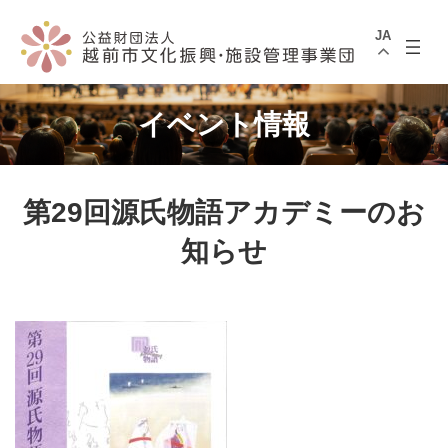
コ
ナ
ン
ビ
JA
テ
ゲ
ン
ー
ツ
シ
へ
ョ
ス
ン
イベント情報
キ
に
ッ
移
プ
動
第29回源氏物語アカデミーのお
知らせ