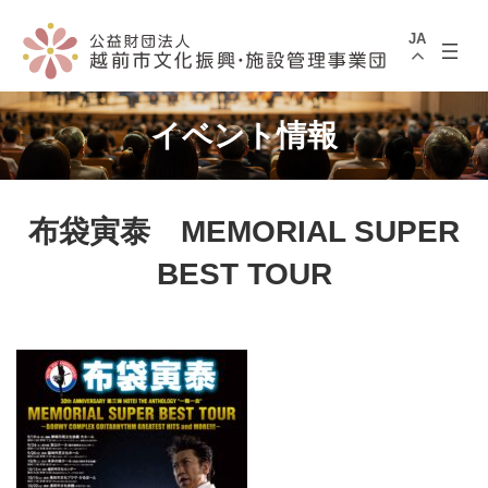
コ
ナ
ン
ビ
JA
テ
ゲ
ン
ー
ツ
シ
へ
ョ
ス
ン
イベント情報
キ
に
ッ
移
プ
動
布袋寅泰 MEMORIAL SUPER
BEST TOUR