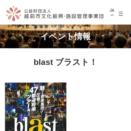
コ
ナ
ン
ビ
JA
テ
ゲ
ン
ー
ツ
シ
へ
ョ
ス
ン
イベント情報
キ
に
ッ
移
プ
動
blast ブラスト！