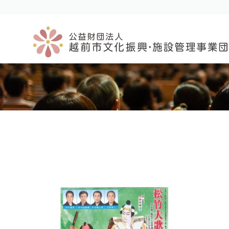
コ
ナ
ン
ビ
テ
ゲ
ン
ー
ツ
シ
へ
ョ
ス
ン
キ
に
ッ
移
プ
動