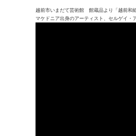
越前市いまだて芸術館 館蔵品より「越前和紙に
マケドニア出身のアーティスト、セルゲイ・