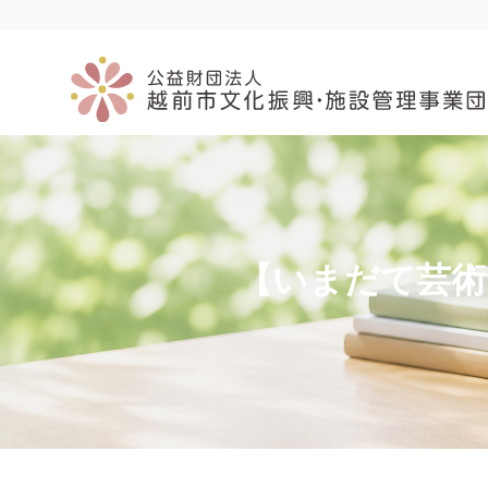
コ
ナ
ン
ビ
テ
ゲ
ン
ー
ツ
シ
へ
ョ
ス
ン
キ
に
ッ
移
プ
動
【いまだて芸術