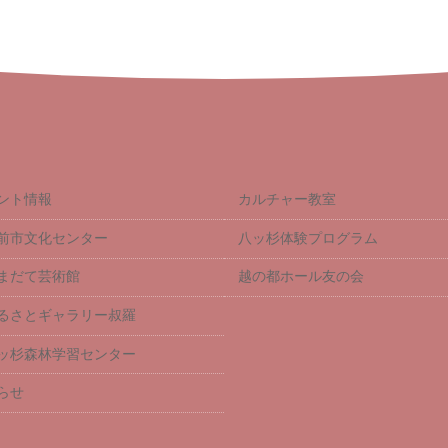
ント情報
カルチャー教室
前市文化センター
八ッ杉体験プログラム
まだて芸術館
越の都ホール友の会
るさとギャラリー叔羅
ッ杉森林学習センター
らせ