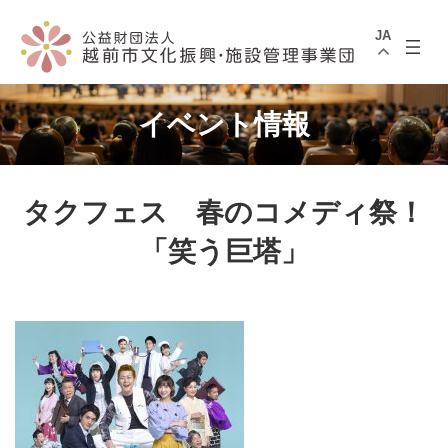
コ
ナ
ン
ビ
JA
テ
ゲ
ン
ー
ツ
シ
へ
ョ
ス
ン
イベント情報
キ
に
ッ
移
プ
動
タクフェス 春のコメディ祭！
「笑う巨塔」